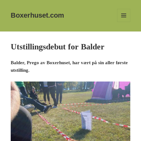
Boxerhuset.com
MENY
OG
WIDGETER
Utstillingsdebut for Balder
Balder, Prego av Boxerhuset, har vært på sin aller første
utstilling.