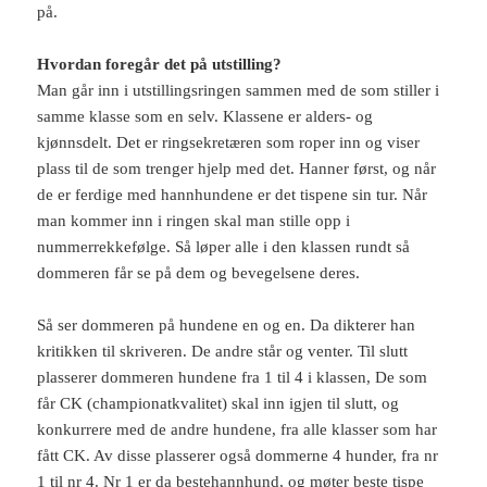
på.
Hvordan foregår det på utstilling?
Man går inn i utstillingsringen sammen med de som stiller i
samme klasse som en selv. Klassene er alders- og
kjønnsdelt. Det er ringsekretæren som roper inn og viser
plass til de som trenger hjelp med det. Hanner først, og når
de er ferdige med hannhundene er det tispene sin tur. Når
man kommer inn i ringen skal man stille opp i
nummerrekkefølge. Så løper alle i den klassen rundt så
dommeren får se på dem og bevegelsene deres.
Så ser dommeren på hundene en og en. Da dikterer han
kritikken til skriveren. De andre står og venter. Til slutt
plasserer dommeren hundene fra 1 til 4 i klassen, De som
får CK (championatkvalitet) skal inn igjen til slutt, og
konkurrere med de andre hundene, fra alle klasser som har
fått CK. Av disse plasserer også dommerne 4 hunder, fra nr
1 til nr 4. Nr 1 er da bestehannhund, og møter beste tispe