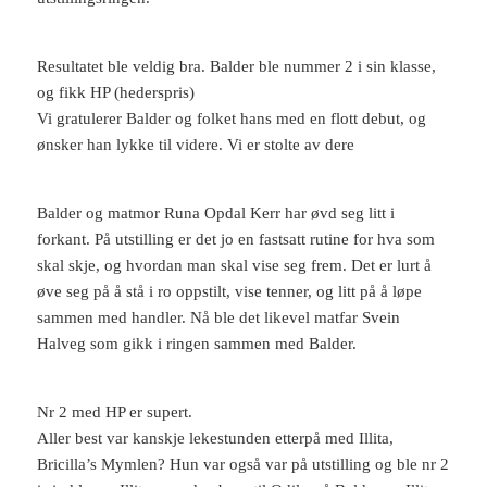
Resultatet ble veldig bra. Balder ble nummer 2 i sin klasse,
og fikk HP (hederspris)
Vi gratulerer Balder og folket hans med en flott debut, og
ønsker han lykke til videre. Vi er stolte av dere
Balder og matmor Runa Opdal Kerr har øvd seg litt i
forkant. På utstilling er det jo en fastsatt rutine for hva som
skal skje, og hvordan man skal vise seg frem. Det er lurt å
øve seg på å stå i ro oppstilt, vise tenner, og litt på å løpe
sammen med handler. Nå ble det likevel matfar Svein
Halveg som gikk i ringen sammen med Balder.
Nr 2 med HP er supert.
Aller best var kanskje lekestunden etterpå med Illita,
Bricilla’s Mymlen? Hun var også var på utstilling og ble nr 2