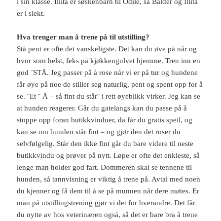
i sin klasse. Illita er søskenbarn til Odile, så Balder og Illita
er i slekt.
Hva trenger man å trene på til utstilling?
Stå pent er ofte det vanskeligste. Det kan du øve på når og
hvor som helst, feks på kjøkkengulvet hjemme. Tren inn en
god ¨STÅ. Jeg passer på å rose når vi er på tur og hundene
får øye på noe de stiller seg naturlig, pent og spent opp for å
se. ¨Et ¨ Å – så fint du står¨ i rett øyeblikk virker. Jeg kan se
at hunden reagerer. Går du gatelangs kan du passe på å
stoppe opp foran butikkvinduer, da får du gratis speil, og
kan se om hunden står fint – og gjør den det roser du
selvfølgelig. Står den ikke fint går du bare videre til neste
butikkvindu og prøver på nytt. Løpe er ofte det enkleste, så
lenge man holder god fart. Dommeren skal se tennene til
hunden, så tannvisning er viktig å trene på. Avtal med noen
du kjenner og få dem til å se på munnen når dere møtes. Er
man på utstillingstrening gjør vi det for hverandre. Det får
du nytte av hos veterinæren også, så det er bare bra å trene