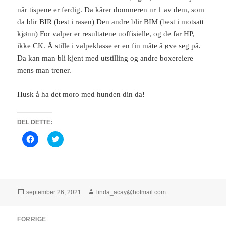
når tispene er ferdig. Da kårer dommeren nr 1 av dem, som
da blir BIR (best i rasen) Den andre blir BIM (best i motsatt
kjønn) For valper er resultatene uoffisielle, og de får HP,
ikke CK. Å stille i valpeklasse er en fin måte å øve seg på.
Da kan man bli kjent med utstilling og andre boxereiere
mens man trener.
Husk å ha det moro med hunden din da!
DEL DETTE:
K
K
l
l
i
i
k
k
k
k
f
f
o
o
r
r
å
å
Publisert
Forfatter
september 26, 2021
linda_acay@hotmail.com
d
d
e
e
l
l
Innleggsnavigasjon
e
e
FORRIGE
p
p