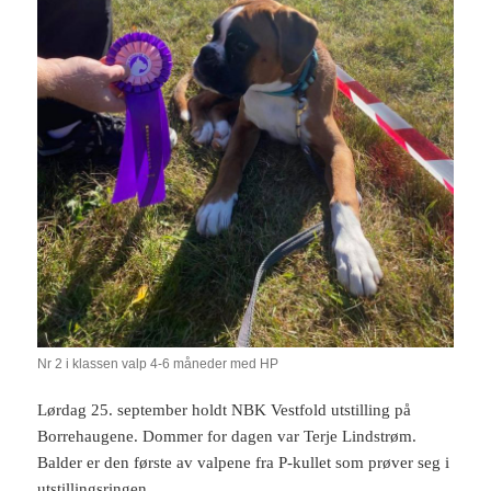
Nr 2 i klassen valp 4-6 måneder med HP
Lørdag 25. september holdt NBK Vestfold utstilling på
Borrehaugene. Dommer for dagen var Terje Lindstrøm.
Balder er den første av valpene fra P-kullet som prøver seg i
utstillingsringen.