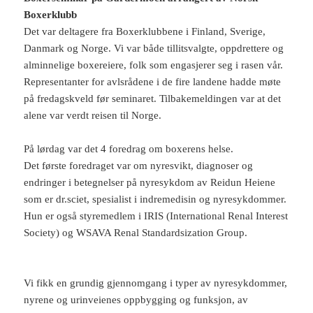
(
å
Boxerklubb
å
p
p
n
Det var deltagere fra Boxerklubbene i Finland, Sverige,
n
e
e
s
Danmark og Norge. Vi var både tillitsvalgte, oppdrettere og
s
i
i
e
alminnelige boxereiere, folk som engasjerer seg i rasen vår.
e
n
n
n
Representanter for avlsrådene i de fire landene hadde møte
n
y
på fredagskveld før seminaret. Tilbakemeldingen var at det
y
f
f
a
alene var verdt reisen til Norge.
a
n
n
e
e
)
)
På lørdag var det 4 foredrag om boxerens helse.
Det første foredraget var om nyresvikt, diagnoser og
endringer i betegnelser på nyresykdom av Reidun Heiene
som er dr.sciet, spesialist i indremedisin og nyresykdommer.
Hun er også styremedlem i IRIS (International Renal Interest
Society) og WSAVA Renal Standardsization Group.
Vi fikk en grundig gjennomgang i typer av nyresykdommer,
nyrene og urinveienes oppbygging og funksjon, av