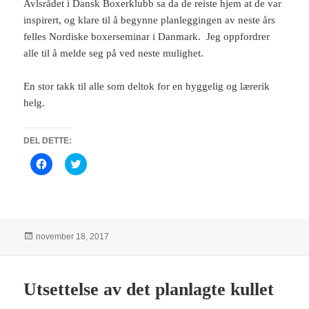
Avlsrådet i Dansk Boxerklubb sa da de reiste hjem at de var
inspirert, og klare til å begynne planleggingen av neste års
felles Nordiske boxerseminar i Danmark. Jeg oppfordrer
alle til å melde seg på ved neste mulighet.
En stor takk til alle som deltok for en hyggelig og lærerik
helg.
DEL DETTE:
K
K
l
l
i
i
k
k
k
k
f
f
o
o
r
r
å
å
Publisert
november 18, 2017
d
d
e
e
l
l
e
e
p
p
Utsettelse av det planlagte kullet
å
å
F
T
a
w