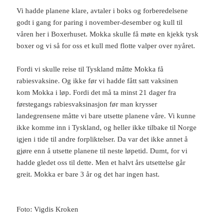
c
i
e
t
Vi hadde planene klare, avtaler i boks og forberedelsene
b
t
o
e
godt i gang for paring i november-desember og kull til
o
r
våren her i Boxerhuset. Mokka skulle få møte en kjekk tysk
k
(
(
å
boxer og vi så for oss et kull med flotte valper over nyåret.
å
p
p
n
n
e
e
s
Fordi vi skulle reise til Tyskland måtte Mokka få
s
i
i
e
rabiesvaksine. Og ikke før vi hadde fått satt vaksinen
e
n
n
n
kom Mokka i løp. Fordi det må ta minst 21 dager fra
n
y
førstegangs rabiesvaksinasjon før man krysser
y
f
f
a
landegrensene måtte vi bare utsette planene våre. Vi kunne
a
n
n
e
ikke komme inn i Tyskland, og heller ikke tilbake til Norge
e
)
)
igjen i tide til andre forpliktelser. Da var det ikke annet å
gjøre enn å utsette planene til neste løpetid. Dumt, for vi
hadde gledet oss til dette. Men et halvt års utsettelse går
greit. Mokka er bare 3 år og det har ingen hast.
Foto: Vigdis Kroken