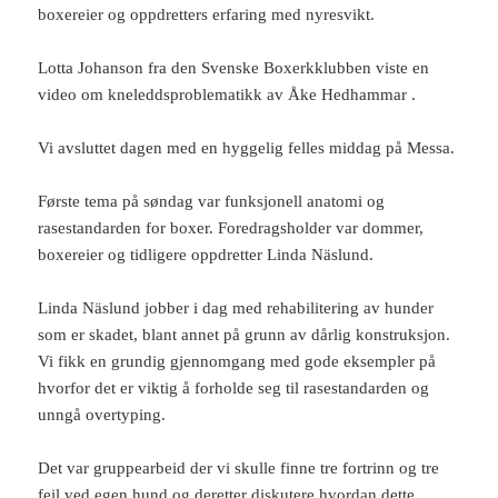
boxereier og oppdretters erfaring med nyresvikt.
Lotta Johanson fra den Svenske Boxerkklubben viste en
video om kneleddsproblematikk av Åke Hedhammar .
Vi avsluttet dagen med en hyggelig felles middag på Messa.
Første tema på søndag var funksjonell anatomi og
rasestandarden for boxer. Foredragsholder var dommer,
boxereier og tidligere oppdretter Linda Näslund.
Linda Näslund jobber i dag med rehabilitering av hunder
som er skadet, blant annet på grunn av dårlig konstruksjon.
Vi fikk en grundig gjennomgang med gode eksempler på
hvorfor det er viktig å forholde seg til rasestandarden og
unngå overtyping.
Det var gruppearbeid der vi skulle finne tre fortrinn og tre
feil ved egen hund og deretter diskutere hvordan dette