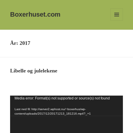
Boxerhuset.com
MENY
OG
WIDGETER
År:
2017
Libelle og julelekene
Media error: Format(s) not supported or source(s) not found
Videoavspiller
Last ned fil: http://server2.wphost.nu/~boxerhus/wp-
content/uploads/2017/12/20171213_181216.mp4?_=1