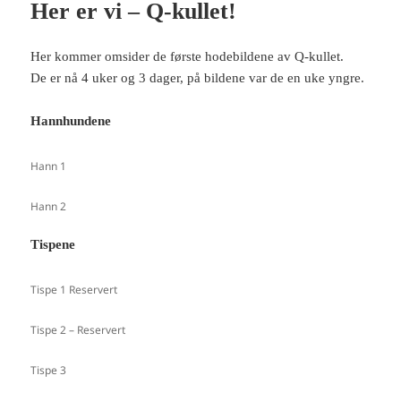
Her er vi – Q-kullet!
å
å
F
T
a
w
c
i
e
t
Her kommer omsider de første hodebildene av Q-kullet.
b
t
o
e
De er nå 4 uker og 3 dager, på bildene var de en uke yngre.
o
r
k
(
(
å
Hannhundene
å
p
p
n
n
e
e
s
Hann 1
s
i
i
e
e
n
n
n
Hann 2
n
y
y
f
f
a
Tispene
a
n
n
e
e
)
)
Tispe 1 Reservert
Tispe 2 – Reservert
Tispe 3