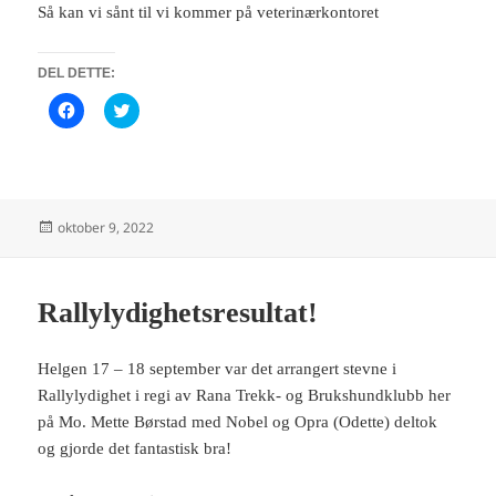
Så kan vi sånt til vi kommer på veterinærkontoret
DEL DETTE:
K
K
l
l
i
i
k
k
k
k
f
f
o
o
r
r
å
å
Publisert
oktober 9, 2022
d
d
e
e
l
l
e
e
p
p
Rallylydighetsresultat!
å
å
F
T
a
w
c
i
e
t
Helgen 17 – 18 september var det arrangert stevne i
b
t
o
e
Rallylydighet i regi av Rana Trekk- og Brukshundklubb her
o
r
på Mo. Mette Børstad med Nobel og Opra (Odette) deltok
k
(
(
å
og gjorde det fantastisk bra!
å
p
p
n
n
e