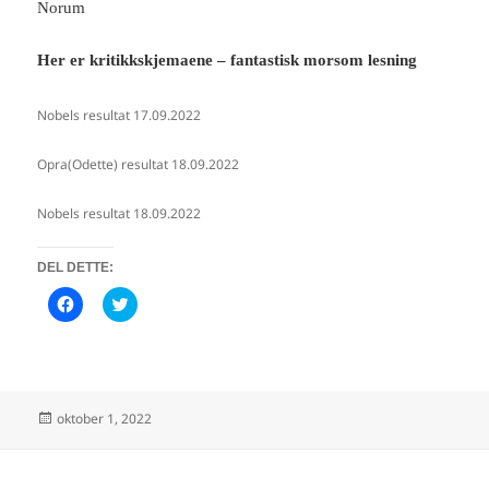
Norum
Her er kritikkskjemaene – fantastisk morsom lesning
Nobels resultat 17.09.2022
Opra(Odette) resultat 18.09.2022
Nobels resultat 18.09.2022
DEL DETTE:
K
K
l
l
i
i
k
k
k
k
f
f
o
o
r
r
å
å
Publisert
oktober 1, 2022
d
d
e
e
l
l
e
e
p
p