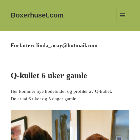
Boxerhuset.com
MENY
OG
WIDGETER
Forfatter:
linda_acay@hotmail.com
Q-kullet 6 uker gamle
Her kommer nye hodebilder og profiler av Q-kullet.
De er nå 6 uker og 5 dager gamle.