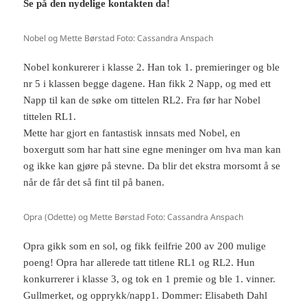
e
s
Se på den nydelige kontakten da!
s
i
i
e
e
n
n
n
Nobel og Mette Børstad Foto: Cassandra Anspach
n
y
y
f
f
a
Nobel konkurerer i klasse 2. Han tok 1. premieringer og ble
a
n
n
e
nr 5 i klassen begge dagene. Han fikk 2 Napp, og med ett
e
)
)
Napp til kan de søke om tittelen RL2. Fra før har Nobel
tittelen RL1.
Mette har gjort en fantastisk innsats med Nobel, en
boxergutt som har hatt sine egne meninger om hva man kan
og ikke kan gjøre på stevne. Da blir det ekstra morsomt å se
når de får det så fint til på banen.
Opra (Odette) og Mette Børstad Foto: Cassandra Anspach
Opra gikk som en sol, og fikk feilfrie 200 av 200 mulige
poeng! Opra har allerede tatt titlene RL1 og RL2. Hun
konkurrerer i klasse 3, og tok en 1 premie og ble 1. vinner.
Gullmerket, og opprykk/napp1. Dommer: Elisabeth Dahl