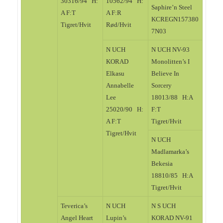
30316/94 H:
10562/94 H:
Saphire’n Steel
A F:T
A F:R
KCREGN157380
Tigret/Hvit
Rød/Hvit
7N03
N UCH
N UCH NV-93
KORAD
Monolitten’s I
Elkasu
Believe In
Annabelle
Sorcery
Lee
18013/88 H:A
25020/90 H:
F:T
A F:T
Tigret/Hvit
Tigret/Hvit
N UCH
Madlamarka’s
Bekesia
18810/85 H:A
Tigret/Hvit
Teverica’s
N UCH
N S UCH
Angel Heart
Lupin’s
KORAD NV-91