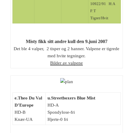
10922/91 H:A
F:T
Tigret/Hvit
Misty fikk sitt andre kull den 9.juni 2007
Det ble 4 valper, 2 tisper og 2 hanner. Valpene er tigrede
med hvite tegninger.
Bilder av valpene
e.Theo Du Val
u.Streetboxers Blue Mist
D’Europe
HD-A
HD-B
Spondylose-fri
Knær-UA
Hjerte-0 fri