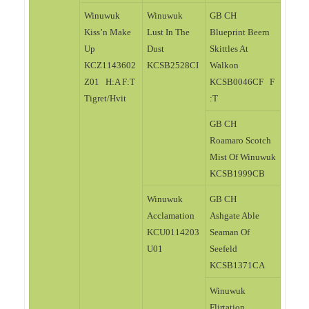
Winuwuk
Winuwuk
GB CH
Kiss’n Make
Lust In The
Blueprint Beern
Up
Dust
Skittles At
KCZ1143602
KCSB2528CI
Walkon
Z01 H:A F:T
KCSB0046CF F
Tigret/Hvit
:T
GB CH
Roamaro Scotch
Mist Of Winuwuk
KCSB1999CB
Winuwuk
GB CH
Acclamation
Ashgate Able
KCU0114203
Seaman Of
U01
Seefeld
KCSB1371CA
Winuwuk
Flirtation