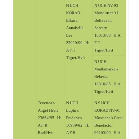
N UCH
N UCH NV-93
KORAD
Monolitten’s I
Elkasu
Believe In
Annabelle
Sorcery
Lee
18013/88 H:A
25020/90 H:
F:T
A F:T
Tigret/Hvit
Tigret/Hvit
N UCH
Madlamarka’s
Bekesia
18810/85 H:A
Tigret/Hvit
Teverica’s
N UCH
N S UCH
Angel Heart
Lupin’s
KORAD NV-91
23864/95 H:
Frederico
Mossiana’s Great
A F:R
16989/92 H:
Benefactor
Rød/Hvit
A F:R
06103/90 H:A