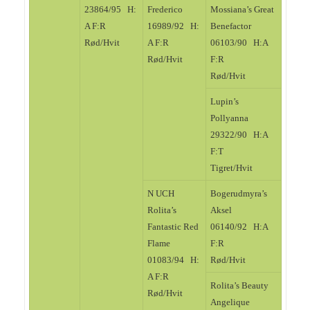
23864/95 H:
Frederico
Mossiana’s Great
A F:R
16989/92 H:
Benefactor
Rød/Hvit
A F:R
06103/90 H:A
Rød/Hvit
F:R
Rød/Hvit
Lupin’s
Pollyanna
29322/90 H:A
F:T
Tigret/Hvit
N UCH
Bogerudmyra’s
Rolita’s
Aksel
Fantastic Red
06140/92 H:A
Flame
F:R
01083/94 H:
Rød/Hvit
A F:R
Rolita’s Beauty
Rød/Hvit
Angelique