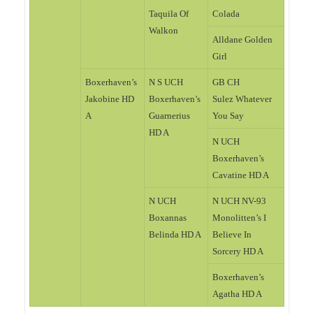
Taquila Of
Colada
Walkon
Alldane Golden
Girl
Boxerhaven’s
N S UCH
GB CH
Jakobine HD
Boxerhaven’s
Sulez Whatever
A
Guarnerius
You Say
HD A
N UCH
Boxerhaven’s
Cavatine HD A
N UCH
N UCH NV-93
Boxannas
Monolitten’s I
Belinda HD A
Believe In
Sorcery HD A
Boxerhaven’s
Agatha HD A