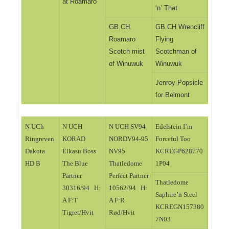
at Roamaro
‘n’ That
GB.CH.
GB.CH.Wrencliff
Roamaro
Flying
Scotch mist
Scotchman of
of Winuwuk
Winuwuk
Jenroy Popsicle
for Belmont
N UCh
N UCH
N UCH SV94
Edelstein I’m
Ringreven
KORAD
NORDV94-95
Forceful Too
Dakota
Elkasu Boss
NV95
KCREGP628770
HD B
The Blue
Thatledome
1P04
Partner
Perfect Partner
Thatledome
30316/94 H:
10562/94 H:
Saphire’n Steel
A F:T
A F:R
KCREGN157380
Tigret/Hvit
Rød/Hvit
7N03