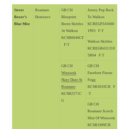
Street
Roamaro
GB CH
Jenroy Pop Back
Boxer’s
Heatwave
Blueprint
To Walkon
Blue Mist
Beern Skittles
KCREGP345660
At Walkon
1P03 F:T
KCSB0046CF
Walkon Skittles
F:T
KCREGR431310
5R04 F:T
GB CH
GB CH
Winuwuk
Faerdorn Fineas
Hazy Daze At
Fogg
Roamaro
KCSB3010CB F
KCSB2571C
:T
G
GB CH
Roamaro Scotch
Mist Of Winuwuk
KCSB1999CB