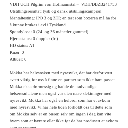
VDH UCH Pilgrim von Hofmannstal – VDH/DBZB241753
Utstillingsresultat: tysk og dansk utstillingscampion
Mentaltesting: IPO 3 og ZTP, en test som boxeren må ha for
å kunne brukes i avl i Tyskland.
Spondylose: 0 (24 og 36 måneder gammel)
Hjertestatus: 0 doppler (fri)
HD status: A1
Knær: 0
Albuer: 0
Mokka har halvsøsken med nyresvikt, det har derfor vært
svært viktig for oss å finne en partner som ikke bare passet
Mokka eksteriørmessig og hadde de nødvendige
helseresultatene men også var uten nære slektninger med
nyresvikt. Mokka har også en helbror som har et avkom
med nyresvikt. Vi har hele tiden forholdt oss til dette som
om Mokka selv er en bærer, selv om ingen i dag kan vite
hvem som er bærere eller ikke før de har produsert et avkom
som er rammet.