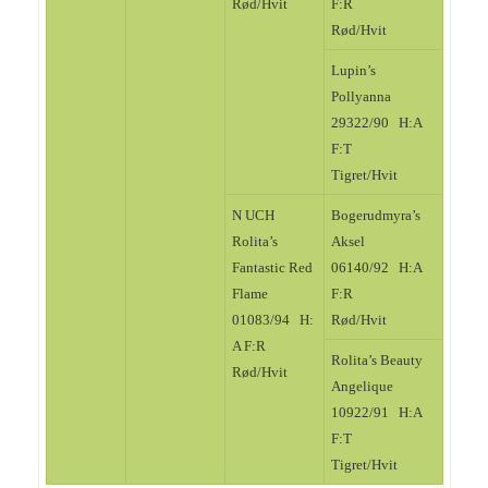
Rød/Hvit
F:R
Rød/Hvit
Lupin’s
Pollyanna
29322/90 H:A
F:T
Tigret/Hvit
N UCH
Bogerudmyra’s
Rolita’s
Aksel
Fantastic Red
06140/92 H:A
Flame
F:R
01083/94 H:
Rød/Hvit
A F:R
Rolita’s Beauty
Rød/Hvit
Angelique
10922/91 H:A
F:T
Tigret/Hvit