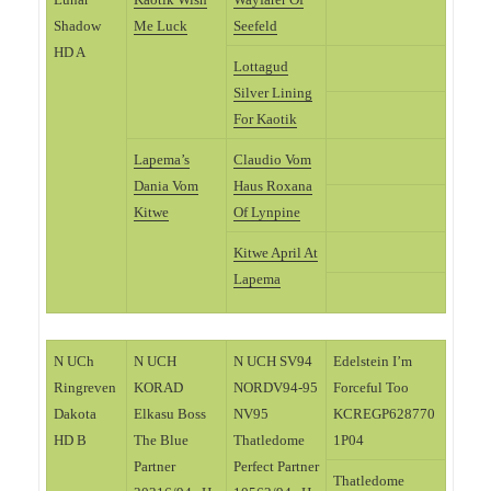
Shadow
Me Luck
Seefeld
HD A
Lottagud
Silver Lining
For Kaotik
Lapema’s
Claudio Vom
Dania Vom
Haus Roxana
Kitwe
Of Lynpine
Kitwe April At
Lapema
N UCh
N UCH
N UCH SV94
Edelstein I’m
Ringreven
KORAD
NORDV94-95
Forceful Too
Dakota
Elkasu Boss
NV95
KCREGP628770
HD B
The Blue
Thatledome
1P04
Partner
Perfect Partner
Thatledome