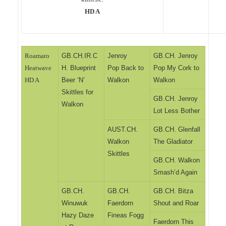
HD A
Roamaro
GB.CH.IR.C
Jenroy
GB.CH. Jenroy
Heatwave
H. Blueprint
Pop Back to
Pop My Cork to
HD A
Beer ‘N’
Walkon
Walkon
Skittles for
GB.CH. Jenroy
Walkon
Lot Less Bother
AUST.CH.
GB.CH. Glenfall
Walkon
The Gladiator
Skittles
GB.CH. Walkon
Smash’d Again
GB.CH.
GB.CH.
GB.CH. Bitza
Winuwuk
Faerdorn
Shout and Roar
Hazy Daze
Fineas Fogg
Faerdorn This