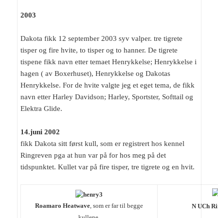
2003
Dakota fikk 12 september 2003 syv valper. tre tigrete
tisper og fire hvite, to tisper og to hanner. De tigrete
tispene fikk navn etter temaet Henrykkelse; Henrykkelse i
hagen ( av Boxerhuset), Henrykkelse og Dakotas
Henrykkelse. For de hvite valgte jeg et eget tema, de fikk
navn etter Harley Davidson; Harley, Sportster, Softtail og
Elektra Glide.
14.juni 2002
fikk Dakota sitt først kull, som er registrert hos kennel
Ringreven pga at hun var på for hos meg på det
tidspunktet. Kullet var på fire tisper, tre tigrete og en hvit.
Roamaro Heatwave
, som er far til begge
N UCh Ri
kullene.