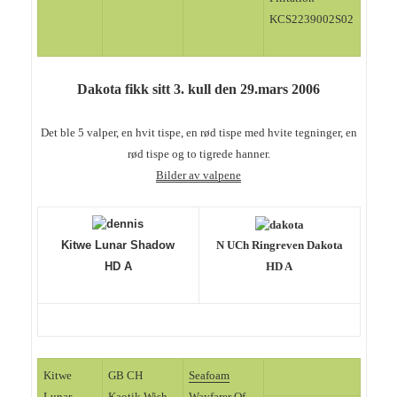
KCS2239002S02
Dakota fikk sitt 3. kull den 29.mars 2006
Det ble 5 valper, en hvit tispe, en rød tispe med hvite tegninger, en
rød tispe og to tigrede hanner.
Bilder av valpene
Kitwe Lunar Shadow
N UCh Ringreven Dakota
HD A
HD A
Kitwe
GB CH
Seafoam
Lunar
Kaotik Wish
Wayfarer Of