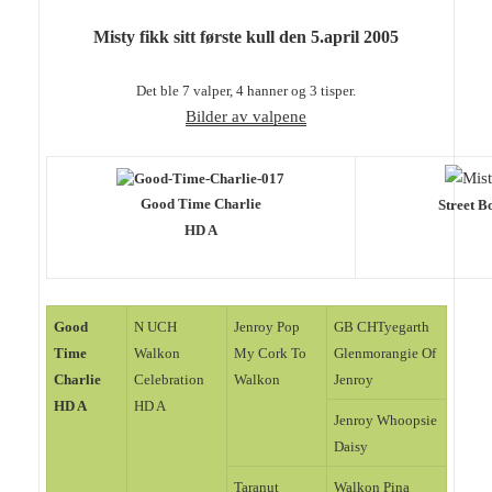
Misty fikk sitt første kull den 5.april 2005
Det ble 7 valper, 4 hanner og 3 tisper.
Bilder av valpene
Good Time Charlie
Street B
HD A
Good
N UCH
Jenroy Pop
GB CHTyegarth
Time
Walkon
My Cork To
Glenmorangie Of
Charlie
Celebration
Walkon
Jenroy
HD A
HD A
Jenroy Whoopsie
Daisy
Taranut
Walkon Pina