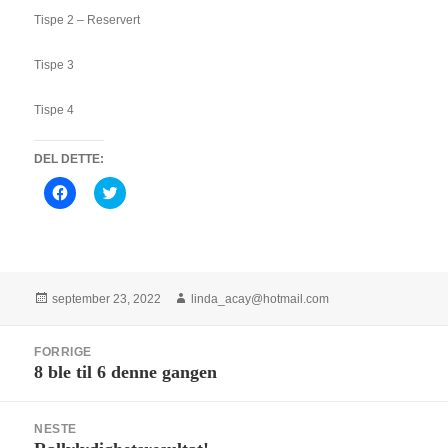
Tispe 2 – Reservert
Tispe 3
Tispe 4
DEL DETTE:
K
K
l
l
i
i
k
k
k
k
f
f
o
o
r
r
å
å
Publisert
Forfatter
september 23, 2022
linda_acay@hotmail.com
d
d
e
e
l
l
Innleggsnavigasjon
e
e
FORRIGE
p
p
8 ble til 6 denne gangen
å
å
Forrige
F
T
innlegg:
a
w
c
i
e
t
NESTE
b
t