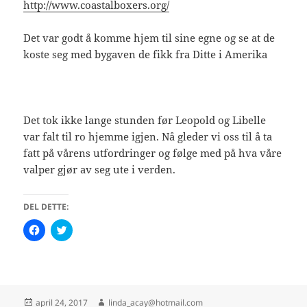
http://www.coastalboxers.org/
Det var godt å komme hjem til sine egne og se at de
koste seg med bygaven de fikk fra Ditte i Amerika
Det tok ikke lange stunden før Leopold og Libelle
var falt til ro hjemme igjen. Nå gleder vi oss til å ta
fatt på vårens utfordringer og følge med på hva våre
valper gjør av seg ute i verden.
DEL DETTE:
K
K
l
l
i
i
k
k
k
k
f
f
o
o
r
r
å
å
Publisert
Forfatter
april 24, 2017
linda_acay@hotmail.com