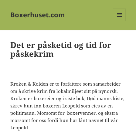
Boxerhuset.com
MENY
OG
WIDGETER
Det er påsketid og tid for
påskekrim
Kroken & Kolden er to forfattere som samarbeider
om å skrive krim fra lokalmiljøet sitt på nynorsk.
Kroken er boxereier og i siste bok, Død manns kiste,
skrev hun inn boxeren Leopold som eies av en
politimann. Morsomt for boxervenner, og ekstra
morsomt for oss fordi hun har lånt navnet til vår
Leopold.