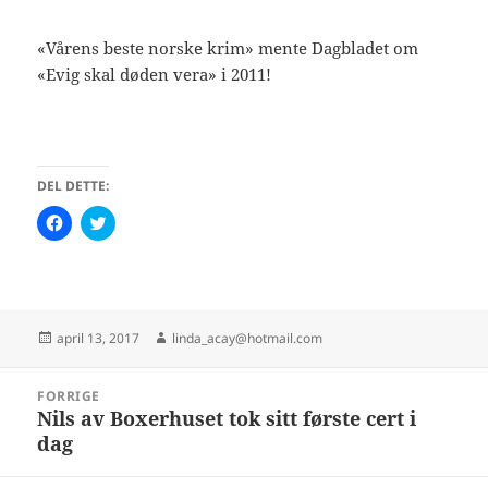
«Vårens beste norske krim» mente Dagbladet om
«Evig skal døden vera» i 2011!
DEL DETTE:
K
K
l
l
i
i
k
k
k
k
f
f
o
o
r
r
å
å
Publisert
Forfatter
april 13, 2017
linda_acay@hotmail.com
d
d
e
e
l
l
Innleggsnavigasjon
e
e
FORRIGE
p
p
Nils av Boxerhuset tok sitt første cert i
Forrige
å
å
F
T
dag
innlegg:
a
w
c
i
e
t