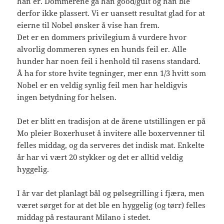
han er. Dommerene ga han good/gult og han ble
derfor ikke plassert. Vi er uansett resultat glad for at
eierne til Nobel ønsker å vise han frem.
Det er en dommers privilegium å vurdere hvor
alvorlig dommeren synes en hunds feil er. Alle
hunder har noen feil i henhold til rasens standard.
Å ha for store hvite tegninger, mer enn 1/3 hvitt som
Nobel er en veldig synlig feil men har heldigvis
ingen betydning for helsen.
Det er blitt en tradisjon at de årene utstillingen er på
Mo pleier Boxerhuset å invitere alle boxervenner til
felles middag, og da serveres det indisk mat. Enkelte
år har vi vært 20 stykker og det er alltid veldig
hyggelig.
I år var det planlagt bål og pølsegrilling i fjæra, men
været sørget for at det ble en hyggelig (og tørr) felles
middag på restaurant Milano i stedet.