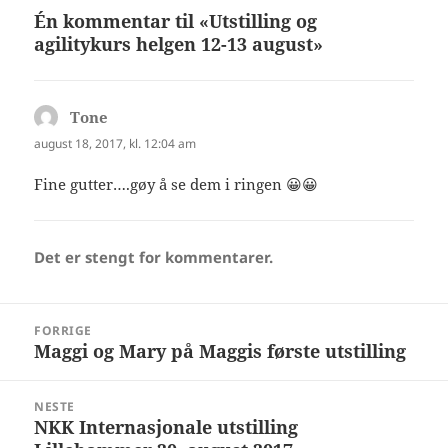
p
p
Én kommentar til «Utstilling og
å
å
F
T
agilitykurs helgen 12-13 august»
a
w
c
i
e
t
b
t
o
e
o
r
Tone
sier:
k
(
(
å
august 18, 2017, kl. 12:04 am
å
p
p
n
n
e
Fine gutter….gøy å se dem i ringen 😀😀
e
s
s
i
i
e
e
n
n
n
n
y
Det er stengt for kommentarer.
y
f
f
a
a
n
n
e
Innleggsnavigasjon
e
)
FORRIGE
)
Maggi og Mary på Maggis første utstilling
Forrige
innlegg:
NESTE
NKK Internasjonale utstilling
Neste