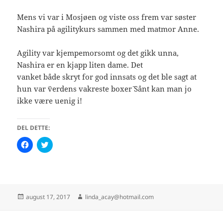
Mens vi var i Mosjøen og viste oss frem var søster
Nashira på agilitykurs sammen med matmor Anne.
Agility var kjempemorsomt og det gikk unna,
Nashira er en kjapp liten dame. Det
vanket både skryt for god innsats og det ble sagt at
hun var ¨verdens vakreste boxer¨ Sånt kan man jo
ikke være uenig i!
DEL DETTE:
K
K
l
l
i
i
k
k
k
k
f
f
o
o
r
r
å
å
Publisert
Forfatter
august 17, 2017
linda_acay@hotmail.com
d
d
e
e
l
l
e
e