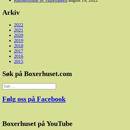
Røntgenbilde av valpemagen
august 19, 2022
Arkiv
2022
2021
2020
2019
2018
2017
2016
2015
Søk på Boxerhuset.com
Søk
etter:
Følg oss på Facebook
Boxerhuset på YouTube