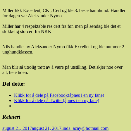
Miller fikk Excellent, CK , Cert og ble 3. beste hannhund. Handler
for dagen var Aleksander Nymo.
Miller har 4 respektable res.cert fra før, men på søndag ble det et
skikkelig storcert fra NKK.
Nils handlet av Aleksander Nymo fikk Excellent og ble nummer 2 i
unghundklassen.
Man blir så utrolig trøtt av å være på utstilling. Det skjer noe over
alt, hele tiden.
Del dette:
Klikk for å dele på Facebook(åpnes i en ny fane)
Klikk for å dele på Twitter(åpnes i en ny fane)
Relatert
Publisert
Forfatter
august 21, 2017
august 21, 2017
linda_acay@hotmail.com