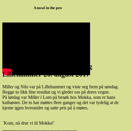
A meal in the pen
NKK Internasjonale utstilling
Lillehammer 20. august 2017
Miller og Nils var på Lillehammer og viste seg frem på søndag.
Begge to fikk fine resultat og vi gleder oss på deres vegne.
På lørdag var Miller i Lom på besøk hos Mokka, som er hans
kullsøster. De to har møttes flere ganger og det var tydelig at de
kjente igjen hverandre og satte pris på å møtes.
¨Kom, nå drar vi til Mokka!¨