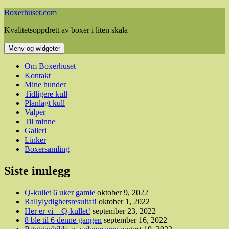
Hopp
Boxerhuset.com
til
Kvalitetsoppdrett av boxer i liten skala
innhold
Meny og widgeter
Om Boxerhuset
Kontakt
Mine hunder
Tidligere kull
Planlagt kull
Valper
Til minne
Galleri
Linker
Boxersamling
Siste innlegg
Q-kullet 6 uker gamle
oktober 9, 2022
Rallylydighetsresultat!
oktober 1, 2022
Her er vi – Q-kullet!
september 23, 2022
8 ble til 6 denne gangen
september 16, 2022