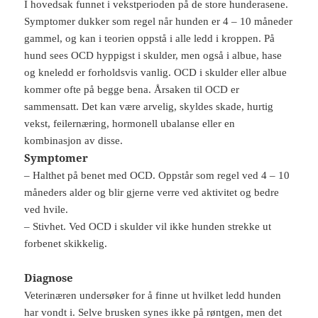
I hovedsak funnet i vekstperioden på de store hunderasene.
Symptomer dukker som regel når hunden er 4 – 10 måneder
gammel, og kan i teorien oppstå i alle ledd i kroppen. På
hund sees OCD hyppigst i skulder, men også i albue, hase
og kneledd er forholdsvis vanlig. OCD i skulder eller albue
kommer ofte på begge bena. Årsaken til OCD er
sammensatt. Det kan være arvelig, skyldes skade, hurtig
vekst, feilernæring, hormonell ubalanse eller en
kombinasjon av disse.
Symptomer
– Halthet på benet med OCD. Oppstår som regel ved 4 – 10
måneders alder og blir gjerne verre ved aktivitet og bedre
ved hvile.
– Stivhet. Ved OCD i skulder vil ikke hunden strekke ut
forbenet skikkelig.
Diagnose
Veterinæren undersøker for å finne ut hvilket ledd hunden
har vondt i. Selve brusken synes ikke på røntgen, men det