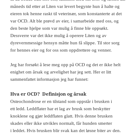
måneds tid etter at Liten var levert begynte hun å halte og
eieren tok henne raskt til veterinær, som konstanterte at det
var OCD. Alt ble prøvd av eier, i samarbeide med oss, og
den beste hjelpe som var mulig å finne ble oppsøkt.
Dessverre var det ikke mulig å operere Liten og av
dyrevernmessige hensyn måtte hun få slippe. Til stor sorg
for hennes eier og for oss som oppdrettere og venner.
Jeg har forsøkt å lese meg opp på OCD og det er ikke helt
enighet om årsak og arvelighet har jeg sett. Her er litt
sammenfattet informasjon jeg har funnet:
Hva er OCD? Definisjon og årsak
Osteochondrose er en tilstand som oppstår i brusken i
ett ledd. Leddflater har et lag av brusk som beskytter
knoklene og gjør leddflaten glatt. Hvis denne brusken
skades eller ikke utvikles normalt, får hunden smerter
i leddet. Hvis brusken blir svak kan det løsne biter av den.