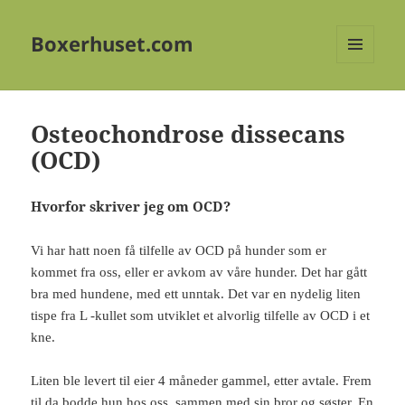
Boxerhuset.com
MENY
OG
WIDGETER
Osteochondrose dissecans
(OCD)
Hvorfor skriver jeg om OCD?
Vi har hatt noen få tilfelle av OCD på hunder som er
kommet fra oss, eller er avkom av våre hunder. Det har gått
bra med hundene, med ett unntak. Det var en nydelig liten
tispe fra L -kullet som utviklet et alvorlig tilfelle av OCD i et
kne.
Liten ble levert til eier 4 måneder gammel, etter avtale. Frem
til da bodde hun hos oss, sammen med sin bror og søster. En