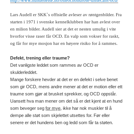
http://www.hundehelse.no/osteochondrose-dissecans-ocd
/
Lars Audell er SKK`s offisielle avleser av røntgenbilder. Fra
starten i 1971 i svenske kennelklubben har han avlest over
en milion bilder. Audell sier at det er nesten umulig i vite
hvorfor visse raser får OCD. En valp som vokser for raskt,
og får for mye mosjon har en høyere risiko for å rammes.
Defekt, trening eller traume?
Det vanligste leddet som rammes av OCD er
skulderleddet.
Mange forskere hevder at det er en defekt i selve benet
som gir OCD, mens andre mener at det er motion eller ett
traume som gjør at brusket sprekker, og OCD oppstår.
Uansett hva man mener om det så er det kjent at en hund
som beveger seg
for mye
, ikke har nok muskler til å
dempe alle støt som skjelettet utsettes for. Før eller
senere er det hundens ben og ledd som får ta støten.