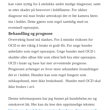
kan være nyttig for å utelukke andre mulige diagnoser, samt
se etter skader på benvevet i leddflatene. For sikker
diagnose må man bruke artroskopi der et lite kamera føres
inn i leddet. Dette gjøres som regel samtidig med en
eventuell operasjon.
Behandling og prognose
Overvektig hund må slankes. For å minske risikoen for
OCD er det viktig å bruke et godt fôr. For unge hunder
anbefales som regel operasjon. Unge hunder med OCD i
skulder eller albue blir som oftest helt bra etter operasjon.
OCD i knær og hase har mer avventende prognose.
Prognosen avhenger av hvor store sekundære forandringer
det er i leddet. Hunden kan som regel fungere som
selskapshund, men ikke brukshund. Hunder med OCD skal
ikke brukes i avl.
Denne informasjonen har jeg funnet på hundehelse.no og
omskrevet litt. Her kan du lese den opprinnelige teksten: