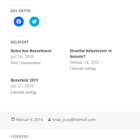
DEL DETTE:
K
K
l
l
i
i
k
k
k
k
f
f
RELATERT
o
o
r
r
Helse hos Boxerhuset
Hvorfor helsetester vi
å
å
boxere?
juli 16, 2018
d
d
e
e
februar 14, 2021
Med 2 kommentarer
l
l
Liknende innlegg
e
e
p
p
å
å
Boxerleir 2019
F
T
a
w
juli 15, 2019
c
i
Liknende innlegg
e
t
b
t
o
e
o
r
k
(
(
å
å
p
Publisert
Forfatter
februar 6, 2016
linda_acay@hotmail.com
p
n
n
e
e
s
Innleggsnavigasjon
s
i
FORRIGE
i
e