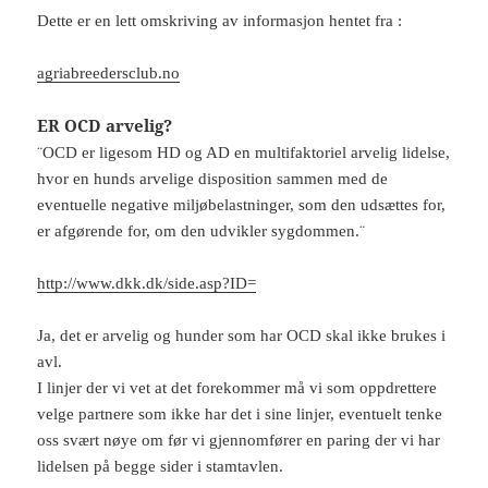
Dette er en lett omskriving av informasjon hentet fra :
agriabreedersclub.no
ER OCD arvelig?
¨OCD er ligesom HD og AD en multifaktoriel arvelig lidelse,
hvor en hunds arvelige disposition sammen med de
eventuelle negative miljøbelastninger, som den udsættes for,
er afgørende for, om den udvikler sygdommen.¨
http://www.dkk.dk/side.asp?ID=
Ja, det er arvelig og hunder som har OCD skal ikke brukes i
avl.
I linjer der vi vet at det forekommer må vi som oppdrettere
velge partnere som ikke har det i sine linjer, eventuelt tenke
oss svært nøye om før vi gjennomfører en paring der vi har
lidelsen på begge sider i stamtavlen.