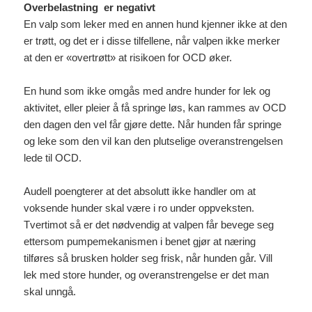
Overbelastning er negativt
En valp som leker med en annen hund kjenner ikke at den
er trøtt, og det er i disse tilfellene, når valpen ikke merker
at den er «overtrøtt» at risikoen for OCD øker.
En hund som ikke omgås med andre hunder for lek og
aktivitet, eller pleier å få springe løs, kan rammes av OCD
den dagen den vel får gjøre dette. Når hunden får springe
og leke som den vil kan den plutselige overanstrengelsen
lede til OCD.
Audell poengterer at det absolutt ikke handler om at
voksende hunder skal være i ro under oppveksten.
Tvertimot så er det nødvendig at valpen får bevege seg
ettersom pumpemekanismen i benet gjør at næring
tilføres så brusken holder seg frisk
, når hunden går
. Vill
lek med store hunder, og overanstrengelse er det man
skal unngå.