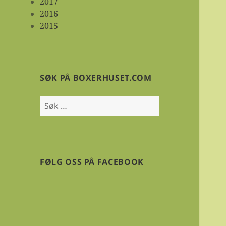
2017
2016
2015
SØK PÅ BOXERHUSET.COM
Søk
etter:
FØLG OSS PÅ FACEBOOK