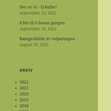
Her er vi – Q-kullet!
september 23, 2022
8 ble til 6 denne gangen
september 16, 2022
Røntgenbilde av valpemagen
august 19, 2022
ARKIV
2022
2021
2020
2019
2018