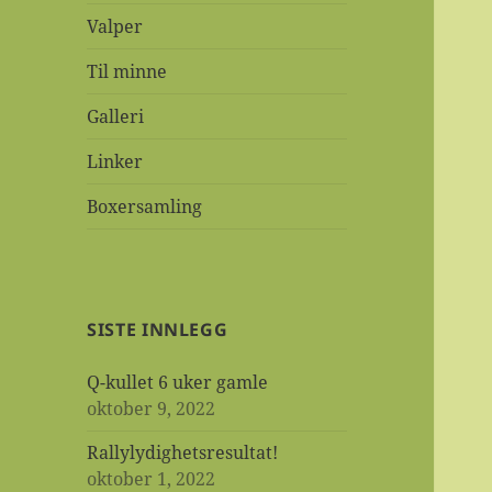
Valper
Til minne
Galleri
Linker
Boxersamling
SISTE INNLEGG
Q-kullet 6 uker gamle
oktober 9, 2022
Rallylydighetsresultat!
oktober 1, 2022