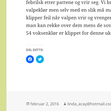
febrilsk etter pattene og vrir seg. Vi 
valpeklør men selv med en slik må ma
klipper feil når valpen vrir og vrenger
man kan rekke over dem mens de sove
54 voksenklør er klippet for denne u
DEL DETTE:
K
K
l
l
i
i
k
k
k
k
f
f
o
o
r
r
å
å
d
d
e
e
l
l
e
e
p
p
Publisert
Forfatter
februar 2, 2016
linda_acay@hotmail.c
å
å
F
T
a
w