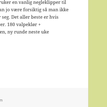
bruker en vanlig negleklipper til
n jo være forsiktig så man ikke
 seg. Det aller beste er hvis
r. 180 valpeklør +
ken, ny runde neste uke
om