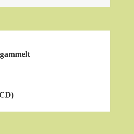
r gammelt
OCD)