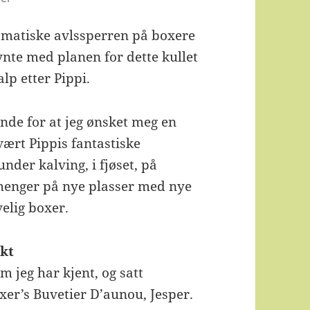
utomatiske avlssperren på boxere
gynte med planen for dette kullet
alp etter Pippi.
nde for at jeg ønsket meg en
ært Pippis fantastiske
nder kalving, i fjøset, på
nhenger på nye plasser med nye
ivelig boxer.
ekt
m jeg har kjent, og satt
xer’s Buvetier D’aunou, Jesper.