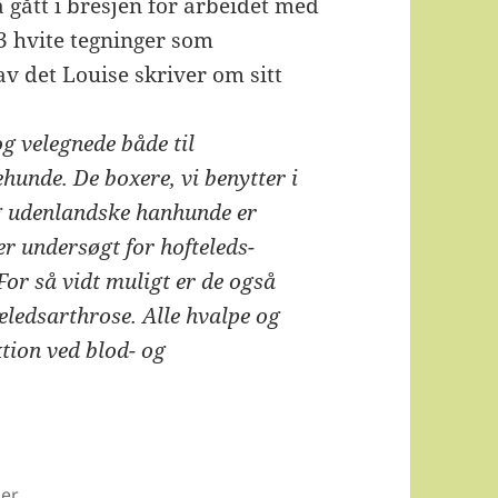
 gått i bresjen for arbeidet med
3 hvite tegninger som
v det Louise skriver om sitt
og velegnede både til
hunde. De boxere, vi benytter i
og udenlandske hanhunde er
r undersøgt for hofteleds-
For så vidt muligt er de også
ledsarthrose. Alle hvalpe og
tion ved blod- og
der