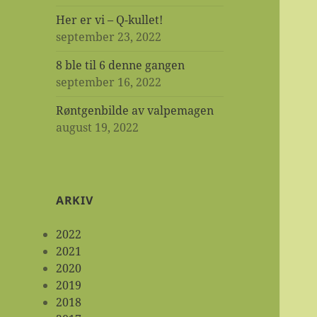
Her er vi – Q-kullet!
september 23, 2022
8 ble til 6 denne gangen
september 16, 2022
Røntgenbilde av valpemagen
august 19, 2022
ARKIV
2022
2021
2020
2019
2018