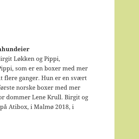
nnhundeier
irgit Løkken og Pippi,
 Pippi, som er en boxer med mer
 ut flere ganger. Hun er en svært
 første norske boxer med mer
for dommer Lene Krull. Birgit og
e på Atibox, i Malmø 2018, i