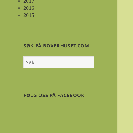
2017
2016
2015
SØK PÅ BOXERHUSET.COM
Søk
etter:
FØLG OSS PÅ FACEBOOK