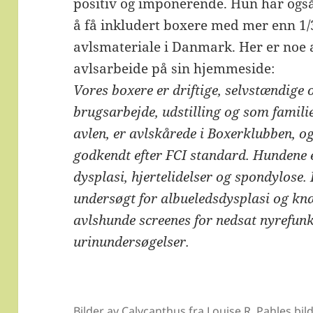
positiv og imponerende. Hun har også
å få inkludert boxere med mer enn 1/
avlsmateriale i Danmark. Her er noe a
avlsarbeide på sin hjemmeside:
Vores boxere er driftige, selvstændige 
brugsarbejde, udstilling og som familie
avlen, er avlskårede i Boxerklubben, 
godkendt efter FCI standard. Hundene e
dysplasi, hjertelidelser og spondylose. 
undersøgt for albueledsdysplasi og knæ
avlshunde screenes for nedsat nyrefunk
urinundersøgelser.
Bilder av Calycanthus fra Louise R. Pahles bil