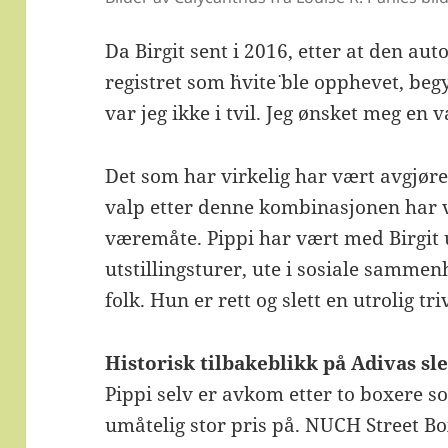
Da Birgit sent i 2016, etter at den a
registret som ¨hvite¨ ble opphevet, be
var jeg ikke i tvil. Jeg ønsket meg en v
Det som har virkelig har vært avgjøre
valp etter denne kombinasjonen har v
væremåte. Pippi har vært med Birgit u
utstillingsturer, ute i sosiale samme
folk. Hun er rett og slett en utrolig tr
Historisk tilbakeblikk på Adivas sl
Pippi selv er avkom etter to boxere so
umåtelig stor pris på. NUCH Street Bo