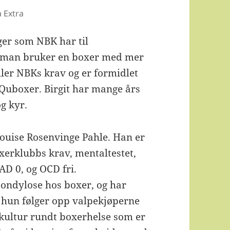
 Extra
nger som NBK har til
r man bruker en boxer med mer
yller NBKs krav og er formidlet
s Quboxer. Birgit har mange års
g kyr.
Louise Rosenvinge Pahle. Han er
oxerklubbs krav, mentaltestet,
 AD 0, og OCD fri.
pondylose hos boxer, og har
t hun følger opp valpekjøperne
skultur rundt boxerhelse som er