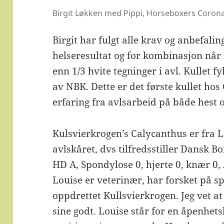
Birgit Løkken med Pippi, Horseboxers Corona
Birgit har fulgt alle krav og anbefali
helseresultat og for kombinasjon nå
enn 1/3 hvite tegninger i avl. Kullet f
av NBK. Dette er det første kullet ho
erfaring fra avlsarbeid på både hest o
Kulsvierkrogen’s Calycanthus er fra 
avlskåret, dvs tilfredsstiller Dansk B
HD A, Spondylose 0, hjerte 0, knær 0,
Louise er veterinær, har forsket på s
oppdrettet Kullsvierkrogen. Jeg vet a
sine godt. Louise står for en åpenhet