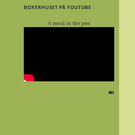
BOXERHUSET PÅ YOUTUBE
A meal in the pen