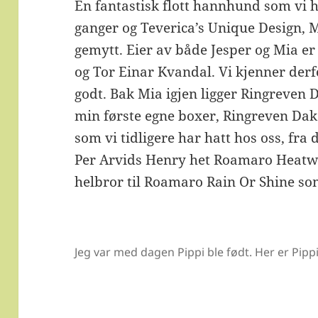
En fantastisk flott hannhund som vi ha
ganger og Teverica’s Unique Design, Mi
gemytt. Eier av både Jesper og Mia e
og Tor Einar Kvandal. Vi kjenner der
godt. Bak Mia igjen ligger Ringreven Di
min første egne boxer, Ringreven Dako
som vi tidligere har hatt hos oss, fr
Per Arvids Henry het Roamaro Heatwa
helbror til Roamaro Rain Or Shine som
Jeg var med dagen Pippi ble født. Her er Pipp