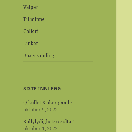
Valper
Til minne
Galleri
Linker
Boxersamling
SISTE INNLEGG
Q-kullet 6 uker gamle
oktober 9, 2022
Rallylydighetsresultat!
oktober 1, 2022