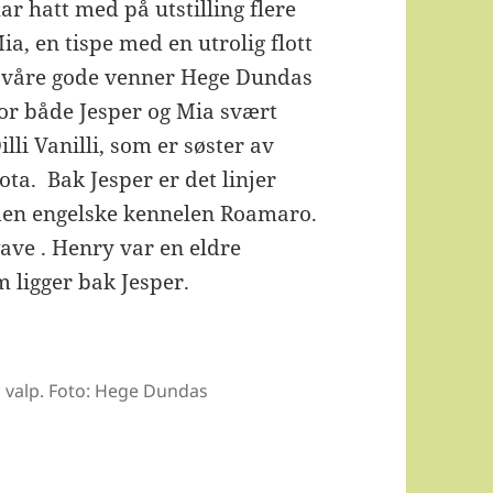
r hatt med på utstilling flere
a, en tispe med en utrolig flott
r våre gode venner Hege Dundas
for både Jesper og Mia svært
lli Vanilli, som er søster av
ta. Bak Jesper er det linjer
a den engelske kennelen Roamaro.
ve . Henry var en eldre
 ligger bak Jesper.
i valp. Foto: Hege Dundas