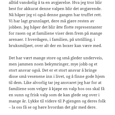
alltid vanskelig å ta en avgjørelse. Hva jeg tror blir
best for akkurat denne valpen blir det avgjørende.
Nå håper jeg vi også denne gangen har truffet rett.
Vi har lagt grunnlaget, dere må gjøre resten av
jobben. Jeg håper det blir åtte flotte representanter
for rasen og at familiene viser dem frem på mange
arenaer. I hverdagen, i familien, på utstilling, i
bruksmiljøet, over alt der en boxer kan være med.
Det har vært mange store og små gleder underveis,
men jammen noen bekymringer, mye jobb og et
stort ansvar også. Det er et stort ansvar å bringe
disse små vesenene inn i livet, og å finne gode hjem
til dem. Like alvorlig tar jeg ansvaret jeg har for at
familiene som velger å kjøpe en valp hos oss skal få
en sunn og frisk valp som de kan glede seg over i
mange år. Lykke til videre til P-gjengen og deres folk
– la oss få se og høre hvordan det går med dere.