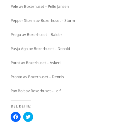
Pele av Boxerhuset – Pelle Jansen
Pepper Storm av Boxerhuset – Storm
Prego av Boxerhuset – Balder
Pasja Aga av Boxerhuset – Donald
Porat av Boxerhuset – Askeri
Pronto av Boxerhuset – Dennis
Pax Bolt av Boxerhuset – Leif
DEL DETTE:
K
K
l
l
i
i
k
k
k
k
f
f