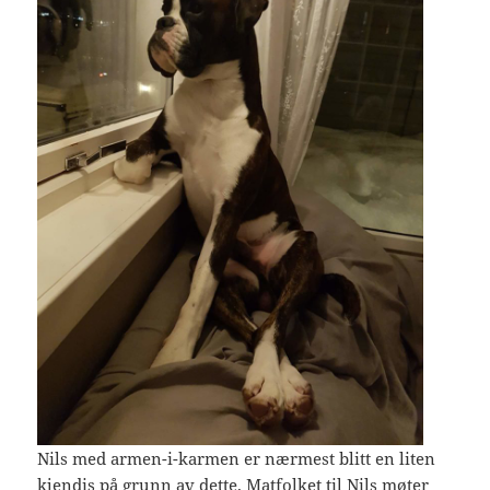
Nils med armen-i-karmen er nærmest blitt en liten
kjendis på grunn av dette. Matfolket til Nils møter