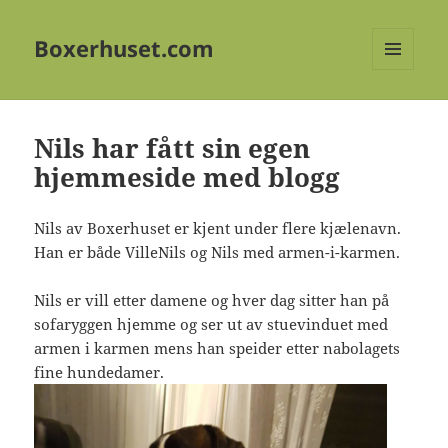
Boxerhuset.com
MENY
OG
WIDGETER
Nils har fått sin egen
hjemmeside med blogg
Nils av Boxerhuset er kjent under flere kjælenavn.
Han er både VilleNils og Nils med armen-i-karmen.
Nils er vill etter damene og hver dag sitter han på
sofaryggen hjemme og ser ut av stuevinduet med
armen i karmen mens han speider etter nabolagets
fine hundedamer.