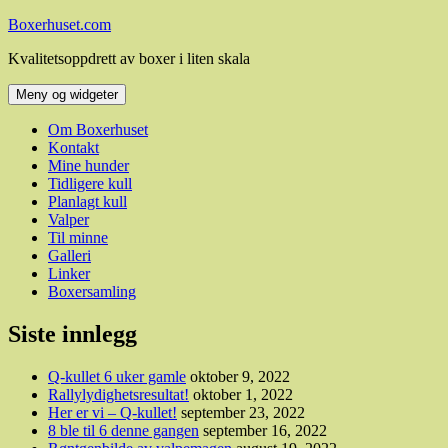
Hopp
Boxerhuset.com
til
Kvalitetsoppdrett av boxer i liten skala
innhold
Meny og widgeter
Om Boxerhuset
Kontakt
Mine hunder
Tidligere kull
Planlagt kull
Valper
Til minne
Galleri
Linker
Boxersamling
Siste innlegg
Q-kullet 6 uker gamle
oktober 9, 2022
Rallylydighetsresultat!
oktober 1, 2022
Her er vi – Q-kullet!
september 23, 2022
8 ble til 6 denne gangen
september 16, 2022