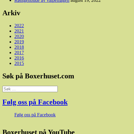
Røntgenbilde av valpemagen
august 19, 2022
Arkiv
2022
2021
2020
2019
2018
2017
2016
2015
Søk på Boxerhuset.com
Søk
etter:
Følg oss på Facebook
Følg oss på Facebook
Boxerhuset på YouTube