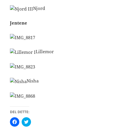
Njord
Jentene
Lillemor
Nisha
DEL DETTE:
K
K
l
l
i
i