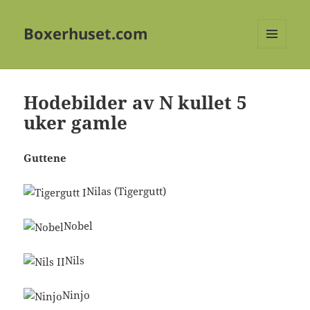
Boxerhuset.com
MENY
OG
WIDGETER
Hodebilder av N kullet 5
uker gamle
Guttene
Nilas (Tigergutt)
Nobel
Nils
Ninjo