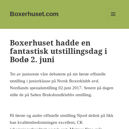
Boxerhuset.com
MENY
OG
WIDGETER
Boxerhuset hadde en
fantastisk utstillingsdag i
Bodø 2. juni
Tre av juniorene våre debuterte på sin første offisielle
utstilling i juniorklasse på Norsk Boxerklubb avd.
Nordlands spesialutstilling 02.juni 2017. Senere på dagen
stilte de på Salten Brukshundklubbs utstilling.
På første og andre offisielle utstilling Njord deltok på fikk
han kvalitetsbedomningen excellent, CK