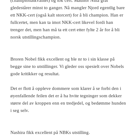
(championatkvalitet) og tok cert.
Matmor Nina gråt
gledestårer minst to ganger. Nå mangler Njord egentlig bare
ett NKK-cert (også kalt storcert) for å bli champion. Han er
fullcertet, men kan ta imot NKK-cert likevel fordi han
trenger det, men han må ta ett cert etter fylte 2 år for å bli
norsk utstillingschampion.
Broren Nobel fikk excellent og ble nr to i sin klasse på
begge sine to utstillinger. Vi gleder oss spesielt over Nobels
gode kritikker og resultat.
Det er flott å oppleve dommere som klarer å se forbi den i
øyenfallende feilen det er å ha hvite tegninger som dekker
større del av kroppen enn en tredjedel, og bedømme hunden
i seg selv.
Nashira fikk excellent på NBKs utstilling.