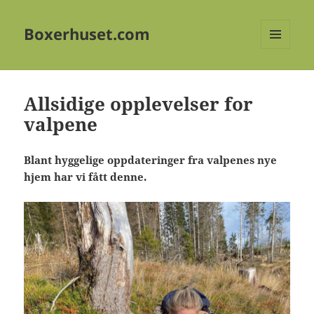
Boxerhuset.com
MENY
OG
WIDGETER
Allsidige opplevelser for
valpene
Blant hyggelige oppdateringer fra valpenes nye
hjem har vi fått denne.