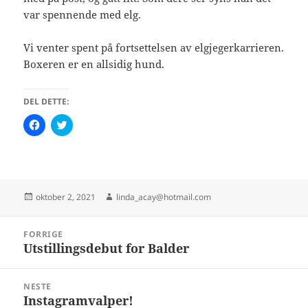
var spennende med elg.
Vi venter spent på fortsettelsen av elgjegerkarrieren.
Boxeren er en allsidig hund.
DEL DETTE:
K
K
l
l
i
i
k
k
k
k
f
f
o
o
r
r
å
å
Publisert
Forfatter
oktober 2, 2021
linda_acay@hotmail.com
d
d
e
e
l
l
Innleggsnavigasjon
e
e
FORRIGE
p
p
Utstillingsdebut for Balder
Forrige
å
å
F
T
innlegg:
a
w
c
i
e
t
NESTE
b
t
Instagramvalper!
Neste
o
e