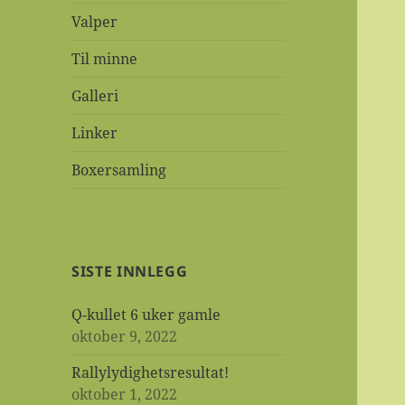
Valper
Til minne
Galleri
Linker
Boxersamling
SISTE INNLEGG
Q-kullet 6 uker gamle
oktober 9, 2022
Rallylydighetsresultat!
oktober 1, 2022