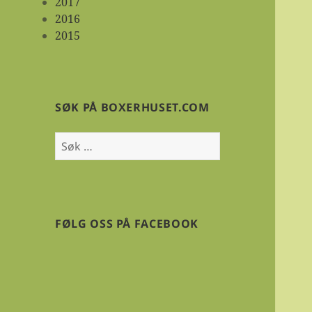
2017
2016
2015
SØK PÅ BOXERHUSET.COM
Søk
etter:
FØLG OSS PÅ FACEBOOK