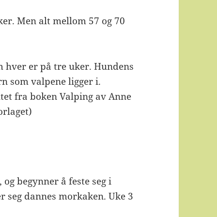
uker. Men alt mellom 57 og 70
.
om hver er på tre uker. Hundens
n som valpene ligger i.
ntet fra boken Valping av Anne
orlaget)
 og begynner å feste seg i
er seg dannes morkaken. Uke 3