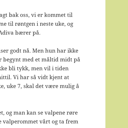
agt bak oss, vi er kommet til
me til røntgen i neste uke, og
 Adiva bærer på.
piser godt nå. Men hun har ikke
har begynt med et måltid midt på
ke bli tykk, men vil i tiden
til. Vi har så vidt kjent at
e, uke 7, skal det være mulig å
let, og man kan se valpene røre
de valperommet vårt og ta frem