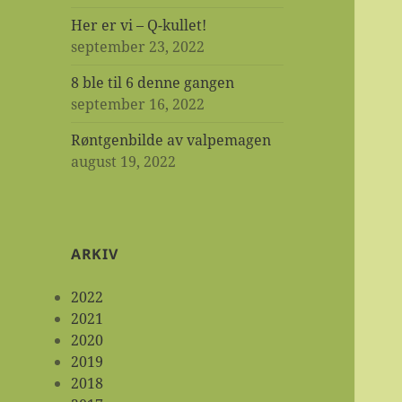
Her er vi – Q-kullet!
september 23, 2022
8 ble til 6 denne gangen
september 16, 2022
Røntgenbilde av valpemagen
august 19, 2022
ARKIV
2022
2021
2020
2019
2018