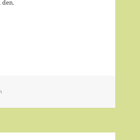
l den.
m