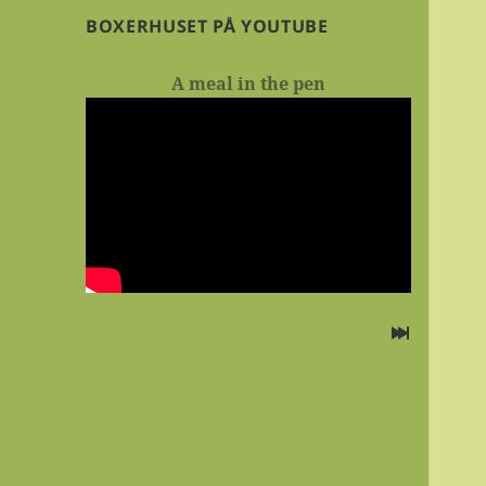
BOXERHUSET PÅ YOUTUBE
A meal in the pen