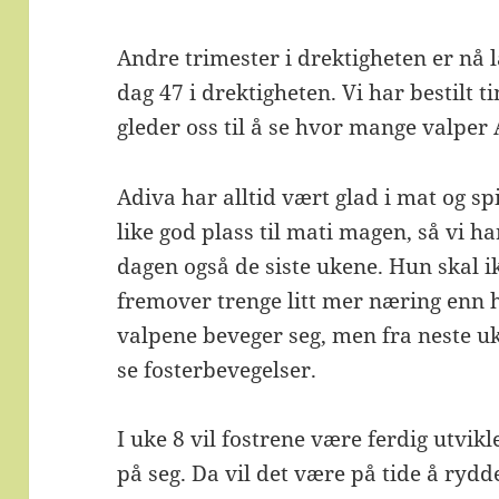
Andre trimester i drektigheten er nå l
dag 47 i drektigheten. Vi har bestilt ti
gleder oss til å se hvor mange valper
Adiva har alltid vært glad i mat og s
like god plass til mati magen, så vi 
dagen også de siste ukene. Hun skal ik
fremover trenge litt mer næring enn hit
valpene beveger seg, men fra neste uk
se fosterbevegelser.
I uke 8 vil fostrene være ferdig utvik
på seg. Da vil det være på tide å ryd