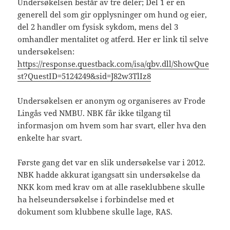
Undersøkelsen består av tre deler; Del 1 er en
generell del som gir opplysninger om hund og eier,
del 2 handler om fysisk sykdom, mens del 3
omhandler mentalitet og atferd. Her er link til selve
undersøkelsen:
https://response.questback.com/isa/qbv.dll/ShowQue
st?QuestID=5124249&sid=J82w3TlIz8
Undersøkelsen er anonym og organiseres av Frode
Lingås ved NMBU. NBK får ikke tilgang til
informasjon om hvem som har svart, eller hva den
enkelte har svart.
Første gang det var en slik undersøkelse var i 2012.
NBK hadde akkurat igangsatt sin undersøkelse da
NKK kom med krav om at alle raseklubbene skulle
ha helseundersøkelse i forbindelse med et
dokument som klubbene skulle lage, RAS.