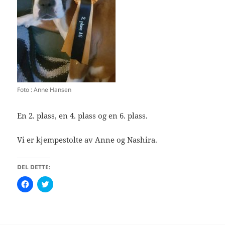
Foto : Anne Hansen
En 2. plass, en 4. plass og en 6. plass.
Vi er kjempestolte av Anne og Nashira.
DEL DETTE:
K
K
l
l
i
i
k
k
k
k
f
f
o
o