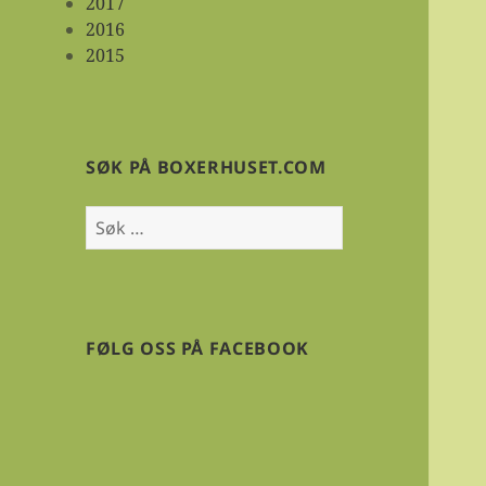
2017
2016
2015
SØK PÅ BOXERHUSET.COM
Søk
etter:
FØLG OSS PÅ FACEBOOK