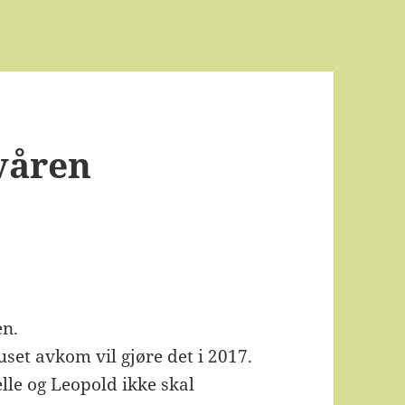
 våren
en.
set avkom vil gjøre det i 2017.
lle og Leopold ikke skal