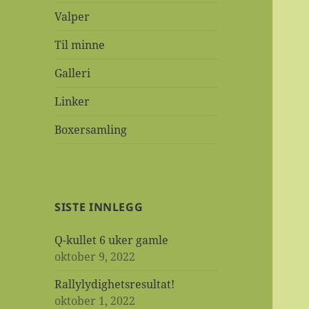
Valper
Til minne
Galleri
Linker
Boxersamling
SISTE INNLEGG
Q-kullet 6 uker gamle
oktober 9, 2022
Rallylydighetsresultat!
oktober 1, 2022