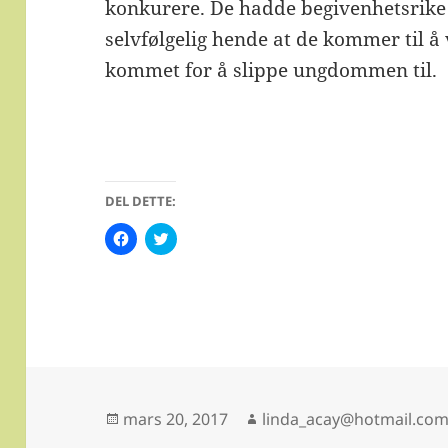
konkurere. De hadde begivenhetsrike 
selvfølgelig hende at de kommer til å 
kommet for å slippe ungdommen til.
DEL DETTE:
K
K
l
l
i
i
k
k
k
k
f
f
o
o
r
r
å
å
d
d
e
e
l
l
e
e
p
p
Publisert
Forfatter
mars 20, 2017
linda_acay@hotmail.co
å
å
F
T
a
w