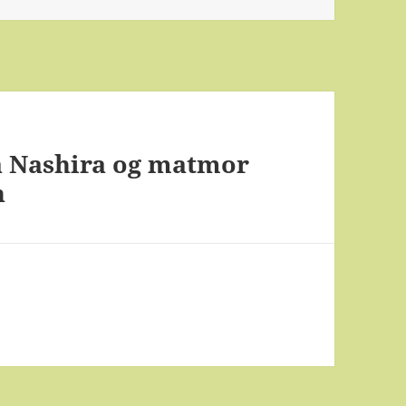
ra Nashira og matmor
n