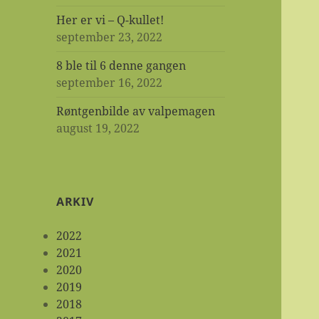
Her er vi – Q-kullet!
september 23, 2022
8 ble til 6 denne gangen
september 16, 2022
Røntgenbilde av valpemagen
august 19, 2022
ARKIV
2022
2021
2020
2019
2018